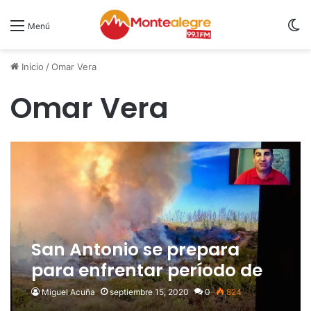
S
Menú
Inicio
/
Omar Vera
Omar Vera
San Antonio se prepara
para enfrentar período de
alta ocurrencia de
Miguel Acuña
septiembre 15, 2020
0
824