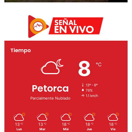
incendios forestales
Tiempo
8
℃
Petorca
13º - 8º
76%
1.1 km/h
Parcialmente Nublado
13
13
18
18
18
℃
℃
℃
℃
℃
Lun
Mar
Mié
Jue
Vie