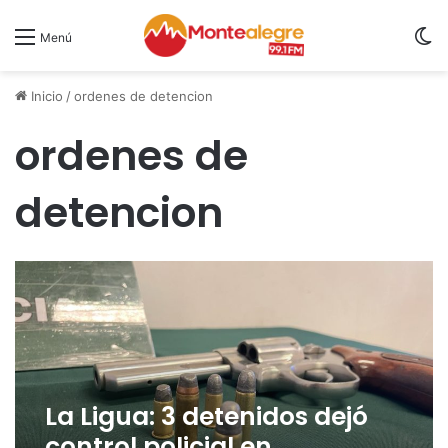
S
Menú
Inicio
/
ordenes de detencion
ordenes de
detencion
La Ligua: 3 detenidos dejó
control policial en