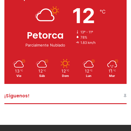
12
℃
Petorca
13º - 11º
78%
1.83 km/h
Parcialmente Nublado
13
12
12
12
11
℃
℃
℃
℃
℃
Vie
Sáb
Dom
Lun
Mar
¡Síguenos!