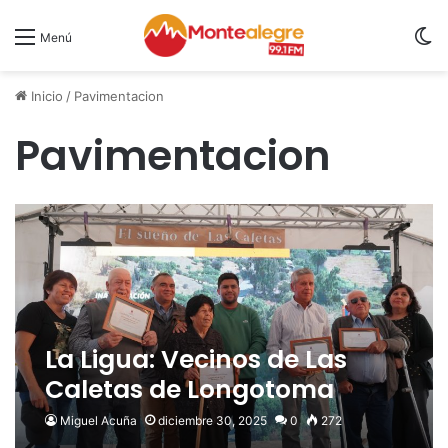
S
Menú
Inicio
/
Pavimentacion
Pavimentacion
La Ligua: Vecinos de Las
Caletas de Longotoma
celebran pavimentación de
Miguel Acuña
diciembre 30, 2025
0
272