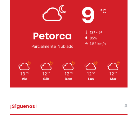
9
℃
Petorca
13º - 9º
85%
1.52 km/h
Parcialmente Nublado
13
12
12
12
12
℃
℃
℃
℃
℃
Vie
Sáb
Dom
Lun
Mar
¡Síguenos!