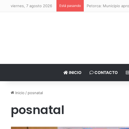
viernes, 7 agosto 2026
Está pasando
Petorca: Municipio apr
INICIO
CONTACTO
Inicio
/
posnatal
posnatal