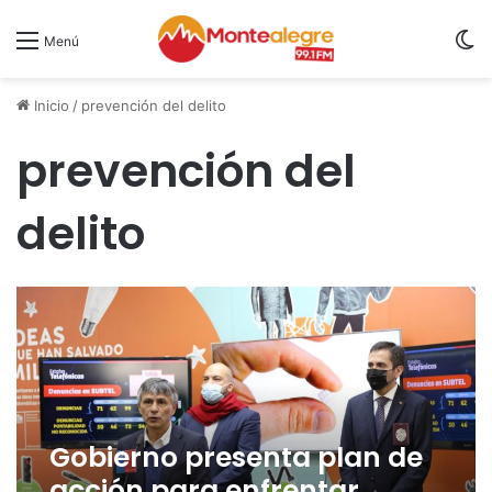
S
Menú
Inicio
/
prevención del delito
prevención del
delito
Gobierno presenta plan de
acción para enfrentar