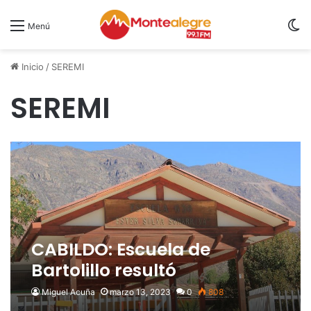
S
Menú
Inicio
/
SEREMI
SEREMI
CABILDO: Escuela de
Bartolillo resultó
beneficiada con proyecto
Miguel Acuña
marzo 13, 2023
0
808