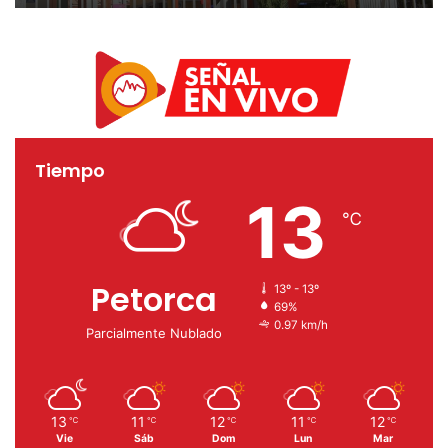
de mejoramiento de su
infraestructura
Tiempo
13
℃
Petorca
13º - 13º
69%
0.97 km/h
Parcialmente Nublado
13
11
12
11
12
℃
℃
℃
℃
℃
Vie
Sáb
Dom
Lun
Mar