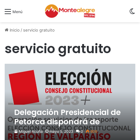
S
Menú
Inicio
/
servicio gratuito
servicio gratuito
Delegación Presidencial de
Petorca dispondrá de
locomoción gratuita para
Miguel Acuña
mayo 5, 2023
0
906