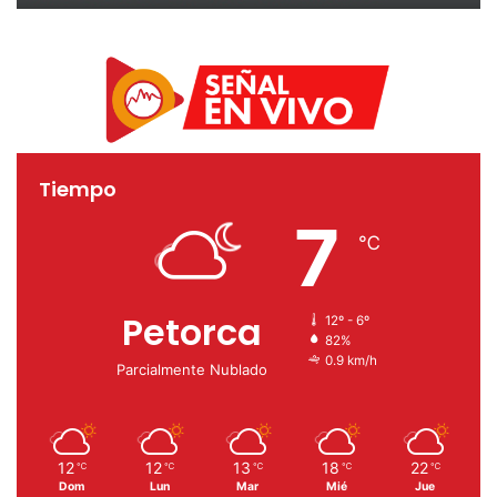
estas elecciones
Tiempo
7
℃
Petorca
12º - 6º
82%
0.9 km/h
Parcialmente Nublado
12
12
13
18
22
℃
℃
℃
℃
℃
Dom
Lun
Mar
Mié
Jue