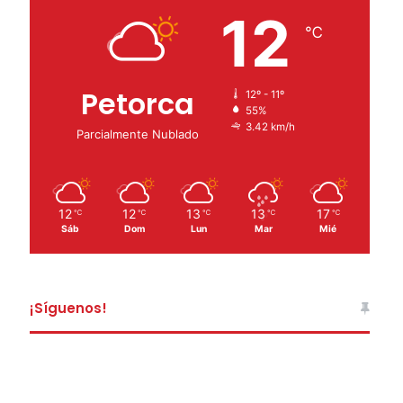
12
℃
Petorca
12º - 11º
55%
3.42 km/h
Parcialmente Nublado
12
12
13
13
17
℃
℃
℃
℃
℃
Sáb
Dom
Lun
Mar
Mié
¡Síguenos!