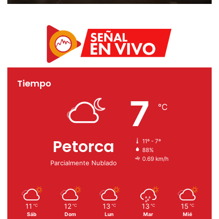
APR de la Región de
Valparaíso
Tiempo
7
℃
Petorca
11º - 7º
88%
0.69 km/h
Parcialmente Nublado
11
12
13
13
15
℃
℃
℃
℃
℃
Sáb
Dom
Lun
Mar
Mié