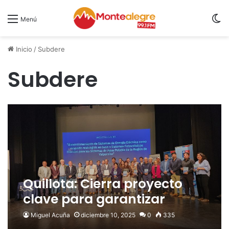
S
Menú
Inicio
/
Subdere
Subdere
Quillota: Cierra proyecto
clave para garantizar
energía renovable en los
Miguel Acuña
diciembre 10, 2025
0
335