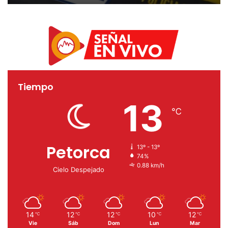
arma y explosivos
Tiempo
13
℃
Petorca
13º - 13º
74%
0.88 km/h
Cielo Despejado
14
12
12
10
12
℃
℃
℃
℃
℃
Vie
Sáb
Dom
Lun
Mar