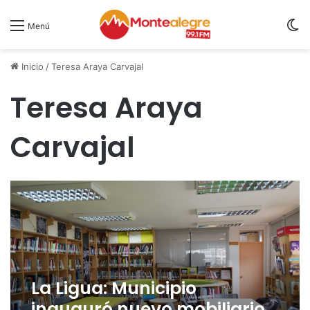
S
Menú
Inicio
/
Teresa Araya Carvajal
Teresa Araya
Carvajal
La Ligua: Municipio
inauguró nuevo mobiliario