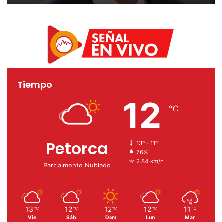
Tiempo
12
℃
Petorca
13º - 11º
76%
2.84 km/h
Parcialmente Nublado
13
12
12
12
11
℃
℃
℃
℃
℃
Vie
Sáb
Dom
Lun
Mar