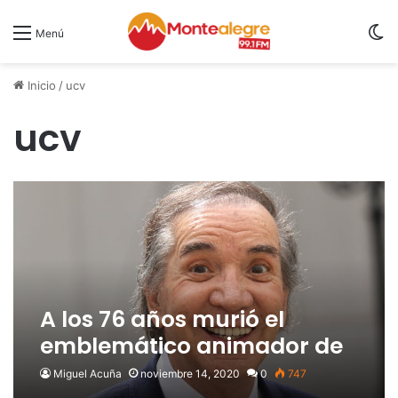
S
Menú
Inicio
/
ucv
ucv
A los 76 años murió el
emblemático animador de
TV y locutor Julio Videla
Miguel Acuña
noviembre 14, 2020
0
747