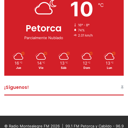
10
℃
Petorca
16º - 8º
74%
2.01 km/h
Parcialmente Nublado
16
14
13
12
13
℃
℃
℃
℃
℃
Jue
Vie
Sáb
Dom
Lun
¡Síguenos!
© Radio Montealegre FM 2026 | 99.1 FM Petorca y Cabildo - 96.9