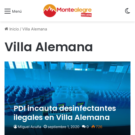
S
Menú
Inicio
/
Villa Alemana
Villa Alemana
PDI incauta desinfectantes
ilegales en Villa Alemana
Miguel Acuña
septiembre 1, 2020
0
726