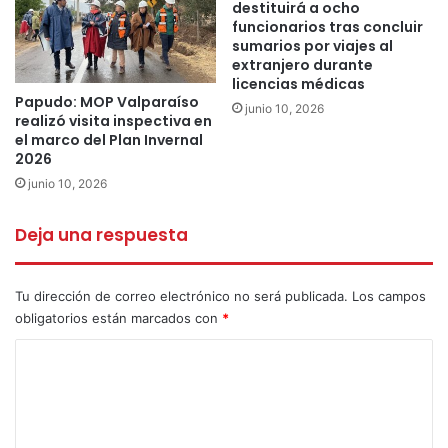
destituirá a ocho
funcionarios tras concluir
sumarios por viajes al
Los imputados, identificados con las iniciales M.A.L.D. (19) y
extranjero durante
J.E.M.B.(22), fueron puestos a disposición de la justicia,
licencias médicas
Papudo: MOP Valparaíso
mientras que la PDI continúa realizando diligencias con el
junio 10, 2026
realizó visita inspectiva en
objetivo de identificar y detener a los otros dos participantes del
el marco del Plan Invernal
hecho, así como establecer su eventual participación en otros
2026
delitos de similares características registrados en la zona.
junio 10, 2026
Deja una respuesta
Curauma
detenidos
falso pasajero
Tu dirección de correo electrónico no será publicada.
Los campos
obligatorios están marcados con
*
C
o
m
e