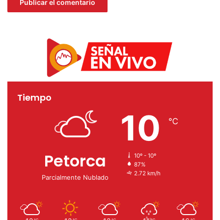
Tiempo
10
℃
Petorca
10º - 10º
87%
2.72 km/h
Parcialmente Nublado
℃
℃
℃
℃
℃