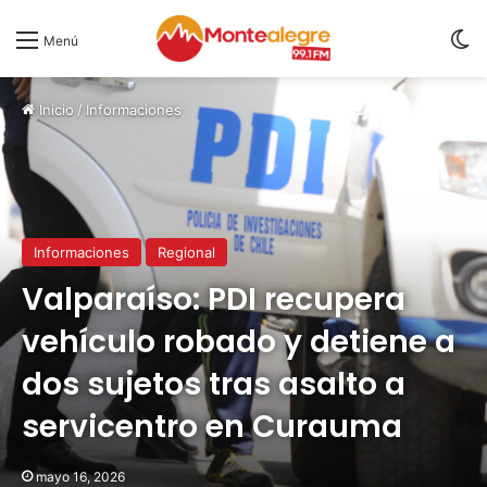
S
Menú
Inicio
/
Informaciones
Informaciones
Regional
Valparaíso: PDI recupera
vehículo robado y detiene a
dos sujetos tras asalto a
servicentro en Curauma
mayo 16, 2026