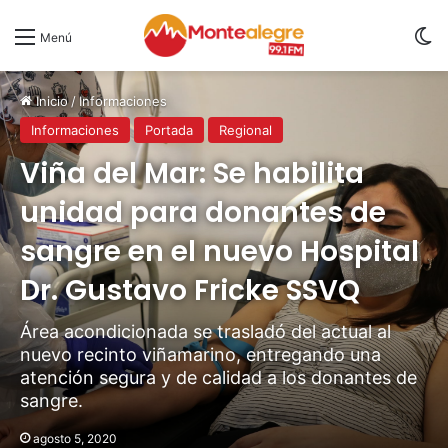
S
Menú
Inicio
/
Informaciones
Informaciones
Portada
Regional
Viña del Mar: Se habilita
unidad para donantes de
sangre en el nuevo Hospital
Dr. Gustavo Fricke SSVQ
Área acondicionada se trasladó del actual al
nuevo recinto viñamarino, entregando una
atención segura y de calidad a los donantes de
sangre.
agosto 5, 2020