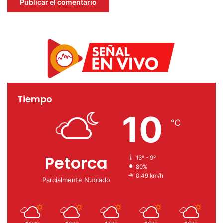
gustavo fricke
Habilita unidad donantes sangre
Tiempo
10
℃
Petorca
13º - 9º
80%
0.49 km/h
Parcialmente Nublado
℃
℃
℃
℃
℃