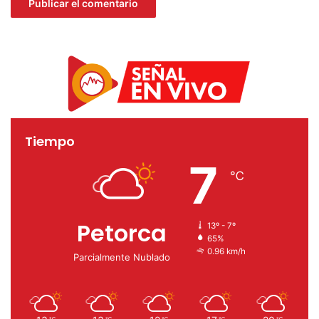
coronavirus
Tiempo
7
℃
Petorca
13º - 7º
65%
0.96 km/h
Parcialmente Nublado
℃
℃
℃
℃
℃