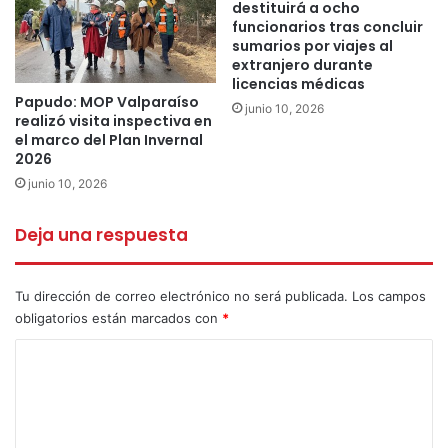
destituirá a ocho
funcionarios tras concluir
sumarios por viajes al
extranjero durante
licencias médicas
Papudo: MOP Valparaíso
junio 10, 2026
realizó visita inspectiva en
el marco del Plan Invernal
Al mismo tiempo, el departamento de salud municipal
2026
informó que se está realizando vacunación a domicilio a
junio 10, 2026
los grupos de riesgo.
Deja una respuesta
Tu dirección de correo electrónico no será publicada.
Los campos
obligatorios están marcados con
*
C
o
m
e