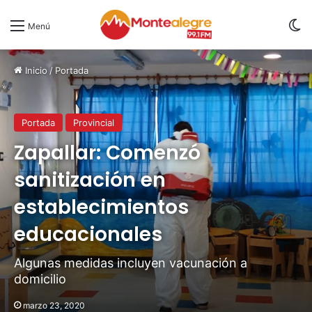
S
Menú
Inicio
/
Portada
Portada
Provincial
Zapallar: Comenzó
sanitización en
establecimientos
educacionales
Algunas medidas incluyen vacunación a
domicilio
marzo 23, 2020