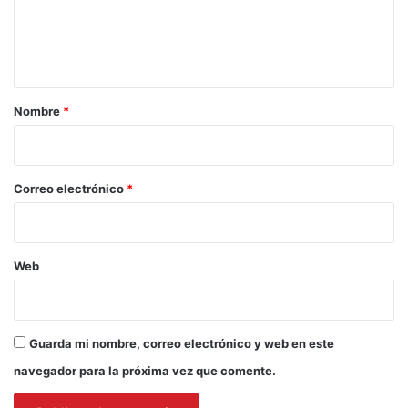
n
t
a
r
Nombre
*
i
o
*
Correo electrónico
*
Web
Guarda mi nombre, correo electrónico y web en este
navegador para la próxima vez que comente.