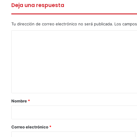
Deja una respuesta
Tu dirección de correo electrónico no será publicada.
Los campos
C
o
m
e
n
t
a
r
Nombre
*
i
o
*
Correo electrónico
*