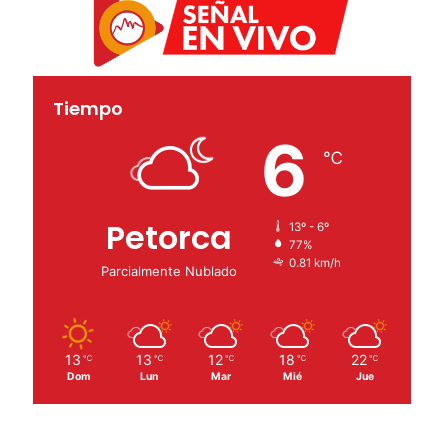
Tiempo
6
℃
Petorca
13º - 6º
77%
0.81 km/h
Parcialmente Nublado
13
13
12
18
22
℃
℃
℃
℃
℃
Dom
Lun
Mar
Mié
Jue