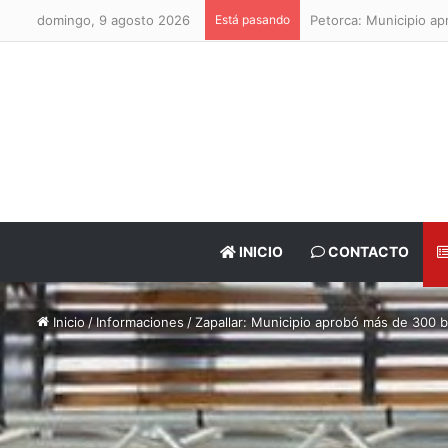
domingo, 9 agosto 2026
Está pasando
Petorca: Municipio a
INICIO
CONTACTO
Inicio
/
Informaciones
/
Zapallar: Municipio aprobó más de 300 