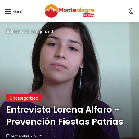
S
Menú
Inicio
/
Uncategorized
Uncategorized
Entrevista Lorena Alfaro –
Prevención Fiestas Patrias
septiembre 7, 2021