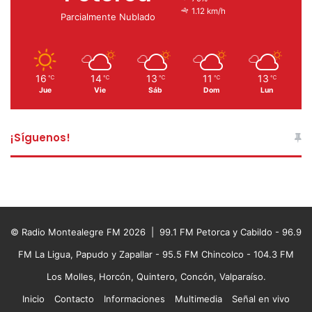
1.12 km/h
Parcialmente Nublado
16
14
13
11
13
℃
℃
℃
℃
℃
Jue
Vie
Sáb
Dom
Lun
¡Síguenos!
© Radio Montealegre FM 2026 | 99.1 FM Petorca y Cabildo - 96.9
FM La Ligua, Papudo y Zapallar - 95.5 FM Chincolco - 104.3 FM
Los Molles, Horcón, Quintero, Concón, Valparaíso.
Inicio
Contacto
Informaciones
Multimedia
Señal en vivo