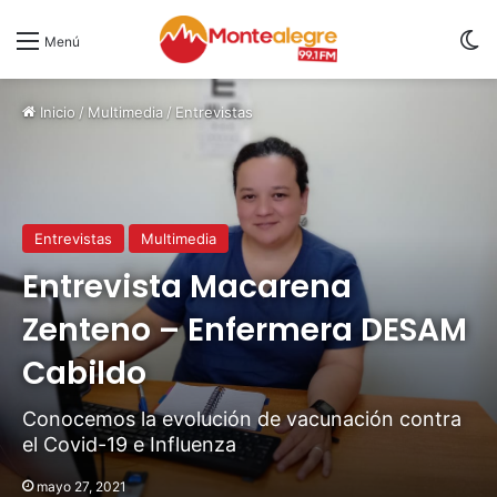
S
Menú
Inicio
/
Multimedia
/
Entrevistas
Entrevistas
Multimedia
Entrevista Macarena
Zenteno – Enfermera DESAM
Cabildo
Conocemos la evolución de vacunación contra
el Covid-19 e Influenza
mayo 27, 2021