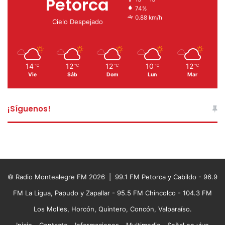
Petorca
74%
0.88 km/h
Cielo Despejado
14
12
12
10
12
℃
℃
℃
℃
℃
Vie
Sáb
Dom
Lun
Mar
¡Síguenos!
© Radio Montealegre FM 2026 | 99.1 FM Petorca y Cabildo - 96.9
FM La Ligua, Papudo y Zapallar - 95.5 FM Chincolco - 104.3 FM
Los Molles, Horcón, Quintero, Concón, Valparaíso.
Inicio
Contacto
Informaciones
Multimedia
Señal en vivo