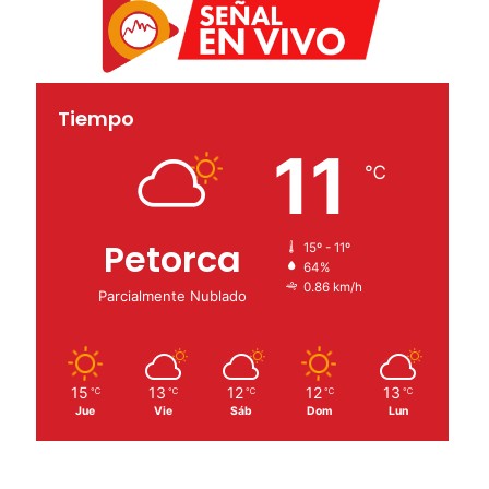
Tiempo
11
℃
Petorca
15º - 11º
64%
0.86 km/h
Parcialmente Nublado
15
13
12
12
13
℃
℃
℃
℃
℃
Jue
Vie
Sáb
Dom
Lun