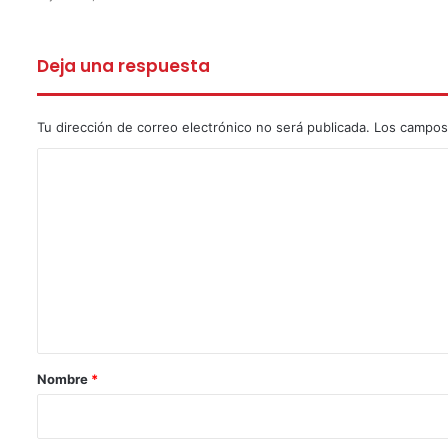
Deja una respuesta
Tu dirección de correo electrónico no será publicada.
Los campos
C
o
m
e
n
t
a
r
Nombre
*
i
o