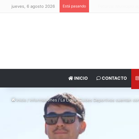
jueves, 6 agosto 2026
Está pasando
Papudo: MOP Valparaíso r
INICIO
CONTACTO
Inicio
/
Informaciones
/
La Ligua: Clubes Deportivos cuentan co