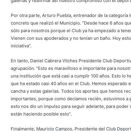
galerías y reafirmar así nuestro compromiso con el depor
Por otra parte, Arturo Puebla, entrenador de la categoría 
concreto que realizó el Municipio. “Desde hace 6 años qu
sólo para nosotros porque el Club ya ha empezado a tener i
Vienen con sus apoderados y no tenían un baño. Hoy esto
iniciativa”.
En tanto, Daniel Cabrera Vilches Presidente Club Deporti
agrupación. “Esto es maravilloso e importante para nosotr
una institución que está casi a cumplir 100 años. Esto l
que ha estado casi 40 años en el Club. Hemos esperado es
cancha y estas galerías. Todos los aportes que hemos rec
importantes, porque como decíamos recién, estuvimos a 
esto nos dio un impulso para seguir adelante, para poder 
están haciendo posible esto”.
Finalmente, Mauricio Campos, Presidente del Club Depor