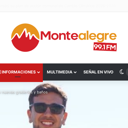
ealizó visita inspectiva en el marco del Plan Invernal 2026
S
INFORMACIONES
MULTIMEDIA
SEÑAL EN VIVO
n nuevas graderías y baños