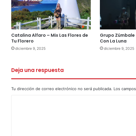
Catalina Alfaro – Mix Las Flores de
Grupo Zúmbale 
Tu Florero
Con La Luna
diciembre 9, 2025
diciembre 9, 2025
Deja una respuesta
Tu dirección de correo electrónico no será publicada.
Los campos
C
o
m
e
n