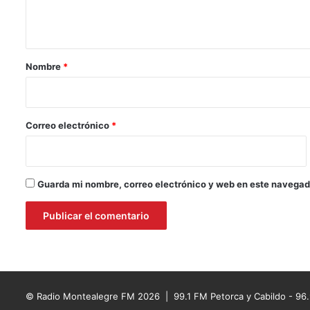
t
a
r
Nombre
*
i
o
*
Correo electrónico
*
Guarda mi nombre, correo electrónico y web en este navegad
© Radio Montealegre FM 2026 | 99.1 FM Petorca y Cabildo - 96.9