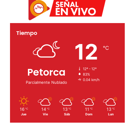
Tiempo
12
℃
Petorca
12º - 12º
83%
0.04 km/h
Parcialmente Nublado
16
14
13
11
13
℃
℃
℃
℃
℃
Jue
Vie
Sáb
Dom
Lun