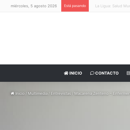
miércoles, 5 agosto 2026
Está pasando
La Ligua: Salud Munic
INICIO
CONTACTO
Inicio
/
Multimedia
/
Entrevistas
/
Macarena Zenteno – Enfermer