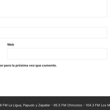
Web
or para la próxima vez que comente.
 FM La Ligua, Papudo y Zapallar - 95.5 FM Chincolco - 104.3 FM Los Mo