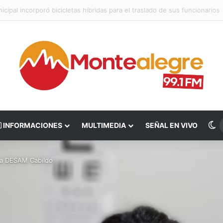
ipal incorporó bicicletas híbridas para el traslado de sus funcionarios
S
INFORMACIONES
MULTIMEDIA
SEÑAL EN VIVO
a DESAM Cabildo