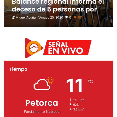
Balance regional informa el
deceso de 5 personas por
Covid-19
Miguel Acuña
mayo 25, 2020
0
781
Tiempo
11
℃
Petorca
11º - 11º
62%
3.2 km/h
Parcialmente Nublado