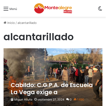
S
Menú
Inicio
/
alcantarillado
alcantarillado
Cabildo: C.G.P.A. de Escuela
La Vega exige a
municipalidad que se
Miguel Acuña
septiembre 27, 2024
0
1.690