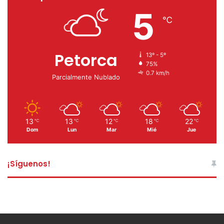
5
℃
Petorca
13º - 5º
75%
0.7 km/h
Parcialmente Nublado
13
13
12
18
22
℃
℃
℃
℃
℃
Dom
Lun
Mar
Mié
Jue
¡Síguenos!