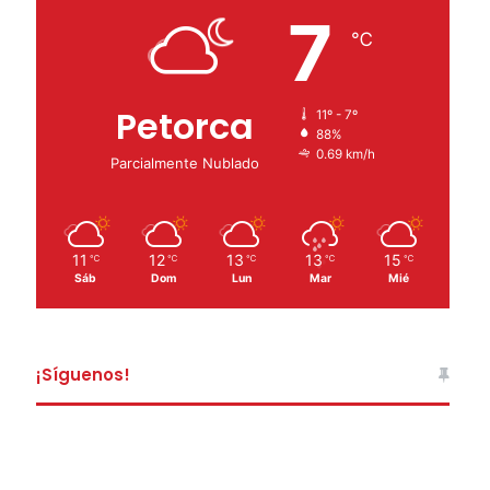
7
℃
Petorca
11º - 7º
88%
0.69 km/h
Parcialmente Nublado
11
12
13
13
15
℃
℃
℃
℃
℃
Sáb
Dom
Lun
Mar
Mié
¡Síguenos!