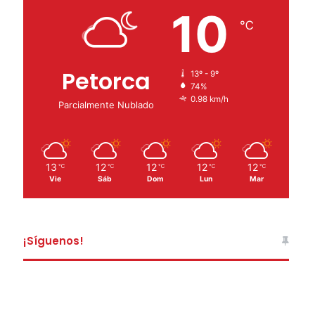
10
℃
Petorca
13º - 9º
74%
0.98 km/h
Parcialmente Nublado
13
12
12
12
12
℃
℃
℃
℃
℃
Vie
Sáb
Dom
Lun
Mar
¡Síguenos!