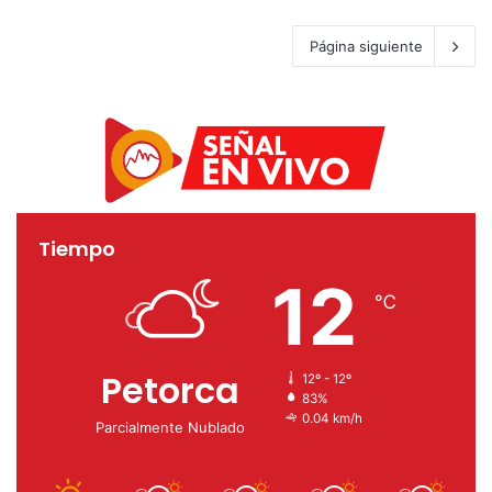
Página siguiente
Tiempo
12
℃
Petorca
12º - 12º
83%
0.04 km/h
Parcialmente Nublado