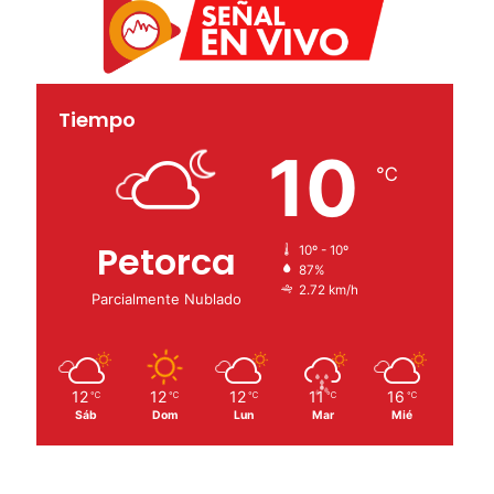
Tiempo
10
℃
Petorca
10º - 10º
87%
2.72 km/h
Parcialmente Nublado
12
12
12
11
16
℃
℃
℃
℃
℃
Sáb
Dom
Lun
Mar
Mié