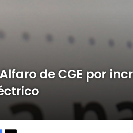
 Alfaro de CGE por in
éctrico
Facebook
X