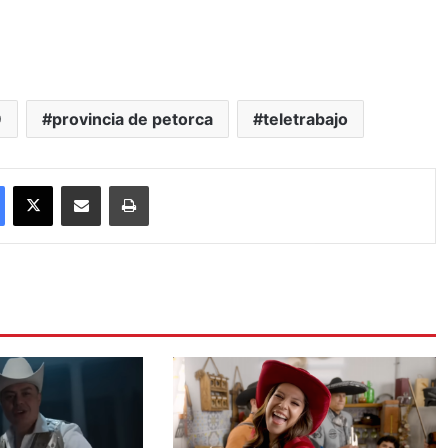
9
provincia de petorca
teletrabajo
Facebook
X
Compartir por correo electrónico
Imprimir