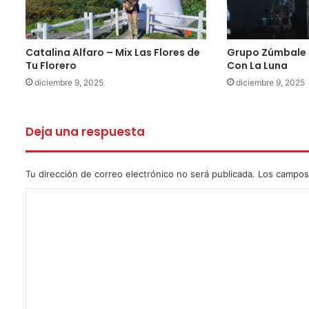
Catalina Alfaro – Mix Las Flores de
Grupo Zúmbale 
Tu Florero
Con La Luna
diciembre 9, 2025
diciembre 9, 2025
Deja una respuesta
Tu dirección de correo electrónico no será publicada.
Los campos
C
o
m
e
n
t