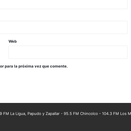
Web
or para la próxima vez que comente.
 FM La Ligua, Papudo y Zapallar - 95.5 FM Chincolco - 104.3 FM Los Mo