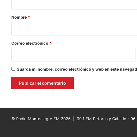
a
r
Nombre
*
i
o
*
Correo electrónico
*
Guarda mi nombre, correo electrónico y web en este navegad
© Radio Montealegre FM 2026 | 99.1 FM Petorca y Cabildo - 96.9