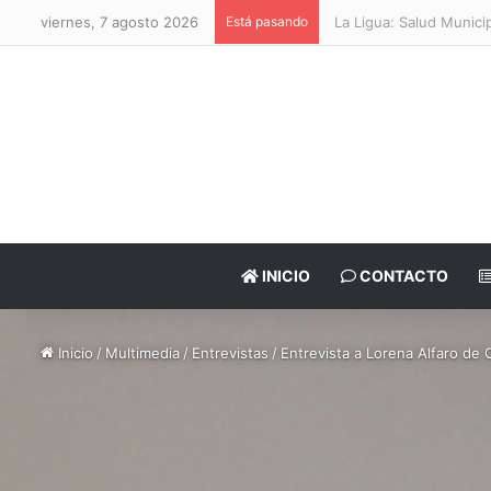
viernes, 7 agosto 2026
Está pasando
La Ligua: Salud Municipa
INICIO
CONTACTO
Inicio
/
Multimedia
/
Entrevistas
/
Entrevista a Lorena Alfaro de 