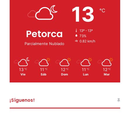
13
℃
Petorca
13º - 13º
73%
0.82 km/h
Parcialmente Nublado
13
11
12
11
12
℃
℃
℃
℃
℃
Vie
Sáb
Dom
Lun
Mar
¡Síguenos!