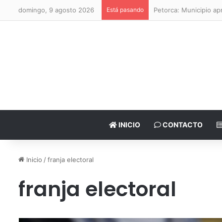
domingo, 9 agosto 2026
Está pasando
Petorca: Municipio a
INICIO
CONTACTO
Inicio
/
franja electoral
franja electoral