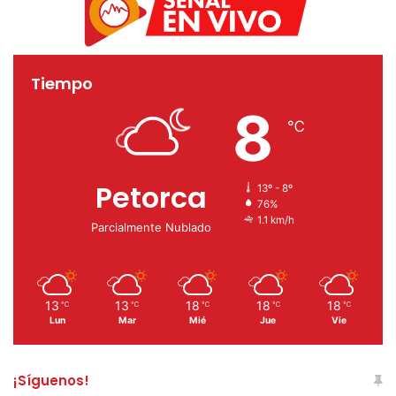
Tiempo
8
℃
Petorca
13º - 8º
76%
1.1 km/h
Parcialmente Nublado
13
13
18
18
18
℃
℃
℃
℃
℃
Lun
Mar
Mié
Jue
Vie
¡Síguenos!