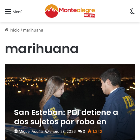
S
Menú
Inicio
/
marihuana
marihuana
San Esteban: PDI detiene a
dos sujetos por robo en
lugar habitado
Miguel Acuña
enero 28, 2026
0
1.342