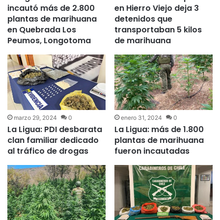
incautó más de 2.800
en Hierro Viejo deja 3
plantas de marihuana
detenidos que
en Quebrada Los
transportaban 5 kilos
Peumos, Longotoma
de marihuana
marzo 29, 2024
0
enero 31, 2024
0
La Ligua: PDI desbarata
La Ligua: más de 1.800
clan familiar dedicado
plantas de marihuana
al tráfico de drogas
fueron incautadas