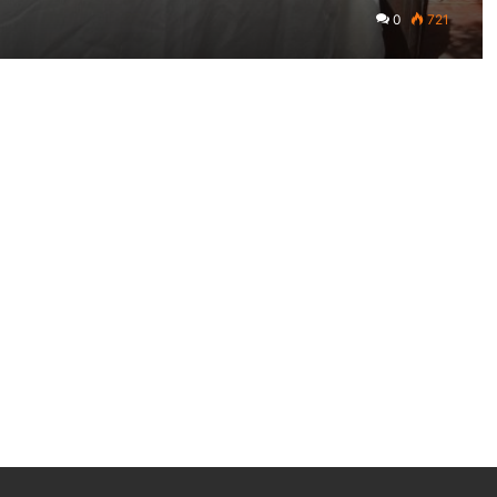
0
721