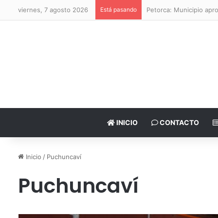
viernes, 7 agosto 2026
Está pasando
Petorca: Municipio apr
INICIO
CONTACTO
Inicio
/
Puchuncaví
Puchuncaví