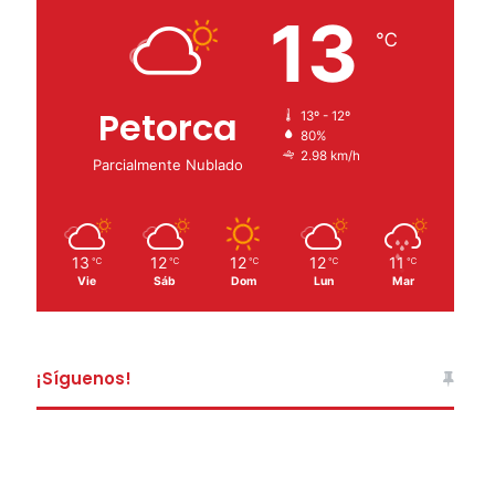
13
℃
Petorca
13º - 12º
80%
2.98 km/h
Parcialmente Nublado
13
12
12
12
11
℃
℃
℃
℃
℃
Vie
Sáb
Dom
Lun
Mar
¡Síguenos!