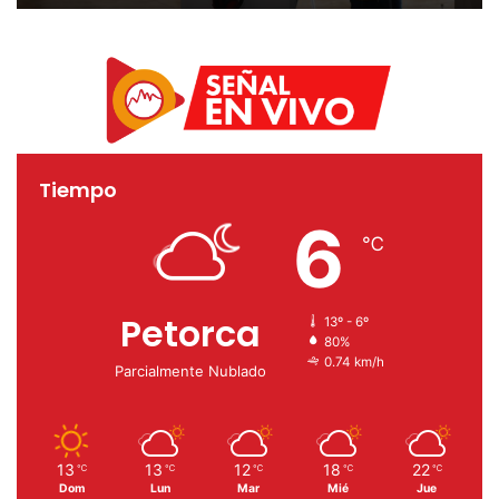
Tiempo
6
℃
Petorca
13º - 6º
80%
0.74 km/h
Parcialmente Nublado
13
13
12
18
22
℃
℃
℃
℃
℃
Dom
Lun
Mar
Mié
Jue