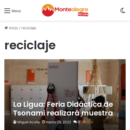
S
Menú
Inicio
/
reciclaje
reciclaje
La Ligua: Feria Didáctica de
Tsonami realizará muestra
itinerante
Miguel Acuña
marzo 29, 2022
0
629