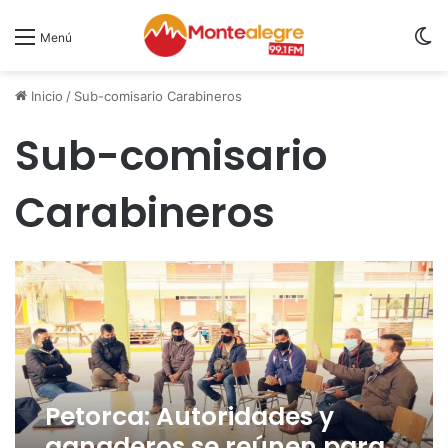
S
Menú
Inicio
/
Sub-comisario Carabineros
Sub-comisario
Carabineros
Petorca: Autoridades y
ganaderos se reúnen para