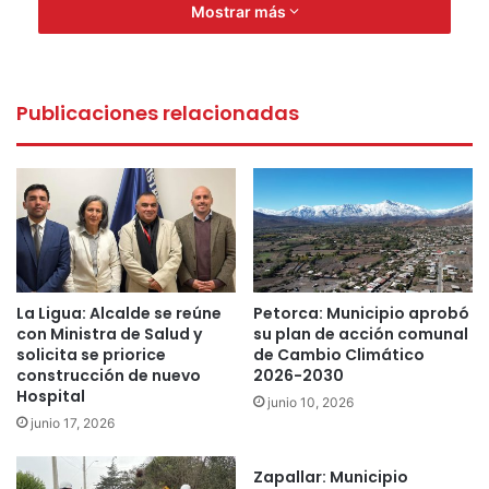
artesanal y un arma cortante que mantenía en su poder,
Mostrar más
siendo puesto a disposición del Juzgado de Garantía de
Valparaíso para su respectivo control, donde se estableció
90 días de prisión preventiva.
Publicaciones relacionadas
PDI
robo vehicular
Valparaíso
La Ligua: Alcalde se reúne
Petorca: Municipio aprobó
con Ministra de Salud y
su plan de acción comunal
solicita se priorice
de Cambio Climático
construcción de nuevo
2026-2030
Hospital
junio 10, 2026
junio 17, 2026
Zapallar: Municipio