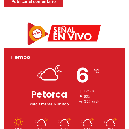
Tiempo
6
℃
Petorca
13º - 6º
80%
0.74 km/h
Parcialmente Nublado
℃
℃
℃
℃
℃