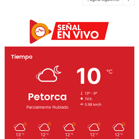
Tiempo
10
℃
Petorca
13º - 9º
74%
0.98 km/h
Parcialmente Nublado
13
12
12
12
12
℃
℃
℃
℃
℃