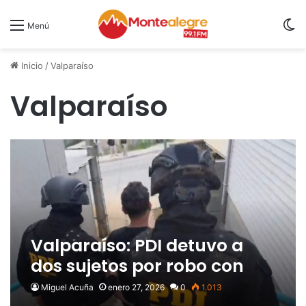
S
Menú
Inicio
/
Valparaíso
Valparaíso
Valparaíso: PDI detuvo a
dos sujetos por robo con
intimidación
Miguel Acuña
enero 27, 2026
0
1.013