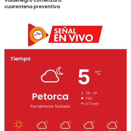
Valdenegro comenzará
cuarentena preventiva
Tiempo
5
℃
Petorca
13º - 5º
75%
0.7 km/h
Parcialmente Nublado