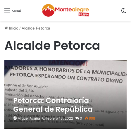
S
Menú
Inicio
/
Alcalde Petorca
Alcalde Petorca
Petorca: Contraloría
General de República
presentó dictamen al
Miguel Acuña
febrero 13, 2022
0
998
municipio respecto a