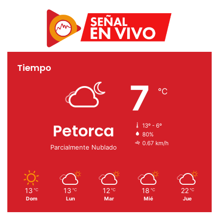
Tiempo
7
℃
Petorca
13º - 6º
80%
0.67 km/h
Parcialmente Nublado
13
13
12
18
22
℃
℃
℃
℃
℃
Dom
Lun
Mar
Mié
Jue