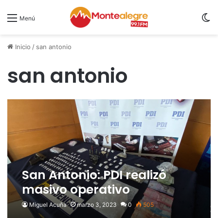
S
Menú
Inicio
/
san antonio
san antonio
San Antonio: PDI realizó
masivo operativo
antidrogas
Miguel Acuña
marzo 3, 2023
0
505