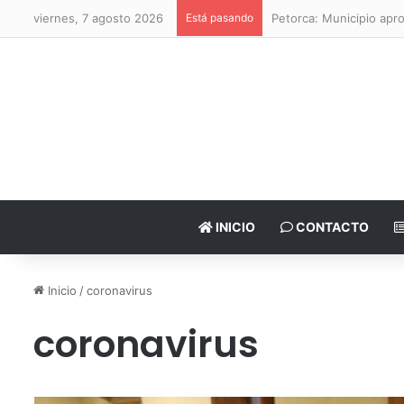
viernes, 7 agosto 2026
Está pasando
Petorca: Municipio apr
INICIO
CONTACTO
Inicio
/
coronavirus
coronavirus