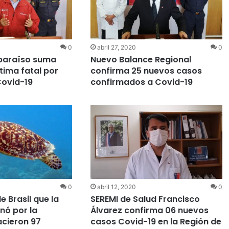
0
abril 27, 2020
0
lparaíso suma
Nuevo Balance Regional
tima fatal por
confirma 25 nuevos casos
Covid-19
confirmados a Covid-19
0
abril 12, 2020
0
e Brasil que la
SEREMI de Salud Francisco
nó por la
Álvarez confirma 06 nuevos
cieron 97
casos Covid-19 en la Región de