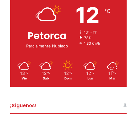
12
℃
Petorca
13º - 11º
78%
1.83 km/h
Parcialmente Nublado
13
12
12
12
11
℃
℃
℃
℃
℃
Vie
Sáb
Dom
Lun
Mar
¡Síguenos!