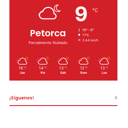
9
℃
Petorca
16º - 8º
77%
2.44 km/h
Parcialmente Nublado
16
14
13
12
13
℃
℃
℃
℃
℃
Jue
Vie
Sáb
Dom
Lun
¡Síguenos!