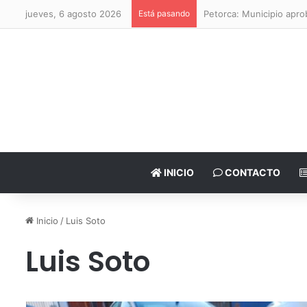
jueves, 6 agosto 2026
Está pasando
Petorca: Municipio apr
INICIO
CONTACTO
Inicio
/
Luis Soto
Luis Soto