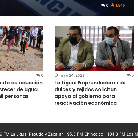
0
1.549
0
mayo 24, 2022
0
ecto de aducción
La Ligua: Emprendedores de
stecer de agua
dulces y tejidos solicitan
mil personas
apoyo al gobierno para
reactivación económica
 FM La Ligua, Papudo y Zapallar - 95.5 FM Chincolco - 104.3 FM Los Mo